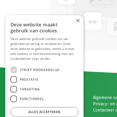
×
Deze website maakt
gebruik van cookies.
Deze website gebruikt cookies om uw
gebruikerservaring te verbeteren. Door
onze website te gebruiken, stemt u in met
alle cookies in overeenstemming met ons
Cookiebeleid.
Lees verder
STRIKT NOODZAKELIJK
PRESTATIE
TARGETING
E. MEEUWISSEN BV
Algemene v
FUNCTIONEEL
Gaston Eyskenslaan 2
Privacy- en 
3900 Pelt, België
Contacteer 
ALLES ACCEPTEREN