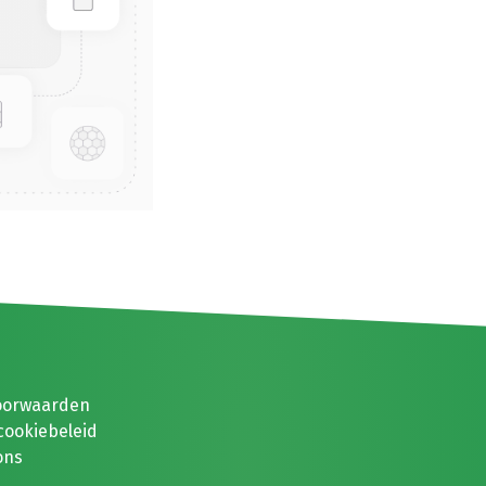
oorwaarden
cookiebeleid
ons