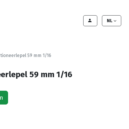
lant worden
Contact
Handleiding
NL
tioneerlepel 59 mm 1/16
erlepel 59 mm 1/16
an