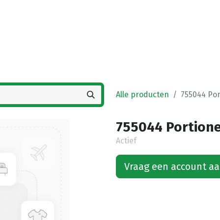
Startpagina
Winkel
Vestigingen
Deals
K
Alle producten
755044 Por
755044 Portione
Actief
Vraag een account a