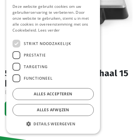
Deze website gebruikt cookies om uw
gebruikerservaring te verbeteren. Door
onze website te gebruiken, stemt u in met
alle cookies in overeenstemming met ons
Cookiebeleid.
Lees verder
STRIKT NOODZAKELIJK
PRESTATIE
TARGETING
580233 Keuken Weegschaal 15
FUNCTIONEEL
kg Hendi
Bestelartikel
ALLES ACCEPTEREN
Vraag een account aan
ALLES AFWIJZEN
DETAILS WEERGEVEN