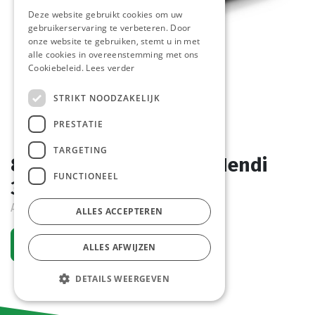
Deze website gebruikt cookies om uw
gebruikerservaring te verbeteren. Door
onze website te gebruiken, stemt u in met
alle cookies in overeenstemming met ons
Cookiebeleid.
Lees verder
STRIKT NOODZAKELIJK
PRESTATIE
TARGETING
878903 Dienblad Grijs Hendi
FUNCTIONEEL
305 x 415 mm
Actief
ALLES ACCEPTEREN
Vraag een account aan
ALLES AFWIJZEN
DETAILS WEERGEVEN