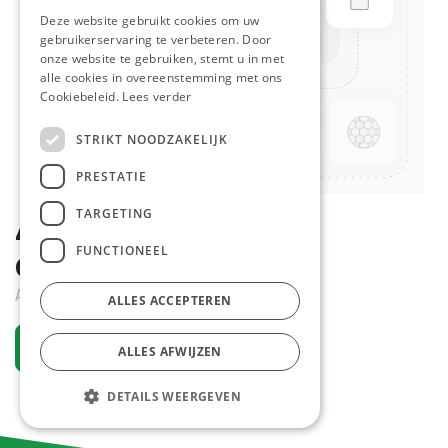
Deze website gebruikt cookies om uw
gebruikerservaring te verbeteren. Door
onze website te gebruiken, stemt u in met
alle cookies in overeenstemming met ons
Cookiebeleid.
Lees verder
STRIKT NOODZAKELIJK
PRESTATIE
TARGETING
465356 Menage Luxe
FUNCTIONEEL
Olie/Azijn/Peper/Zout
Actief
ALLES ACCEPTEREN
Vraag een account aan
ALLES AFWIJZEN
DETAILS WEERGEVEN