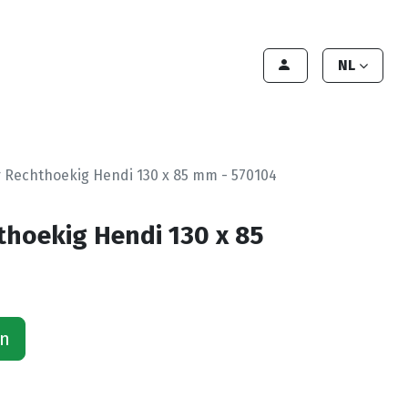
lant worden
Contact
Handleiding
NL
r Rechthoekig Hendi 130 x 85 mm - 570104
thoekig Hendi 130 x 85
an