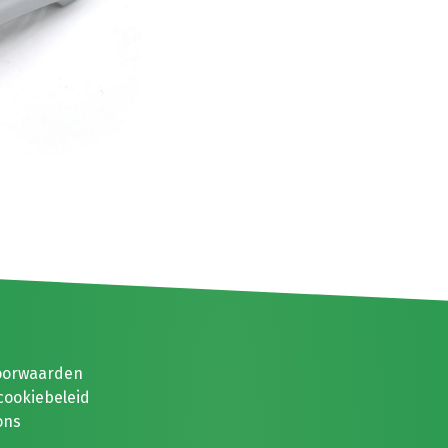
oorwaarden
cookiebeleid
ons