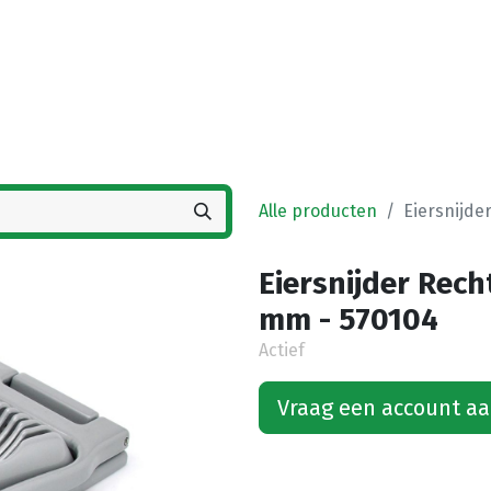
Startpagina
Winkel
Vestigingen
Deals
K
Alle producten
Eiersnijde
Eiersnijder Rech
mm - 570104
Actief
Vraag een account a