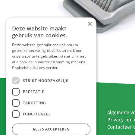
×
Deze website maakt
gebruik van cookies.
Deze website gebruikt cookies om uw
gebruikerservaring te verbeteren. Door
onze website te gebruiken, stemt u in met
alle cookies in overeenstemming met ons
Cookiebeleid.
Lees verder
STRIKT NOODZAKELIJK
PRESTATIE
TARGETING
E. MEEUWISSEN BV
Algemene v
FUNCTIONEEL
Gaston Eyskenslaan 2
Privacy- en 
3900 Pelt, België
Contacteer 
ALLES ACCEPTEREN