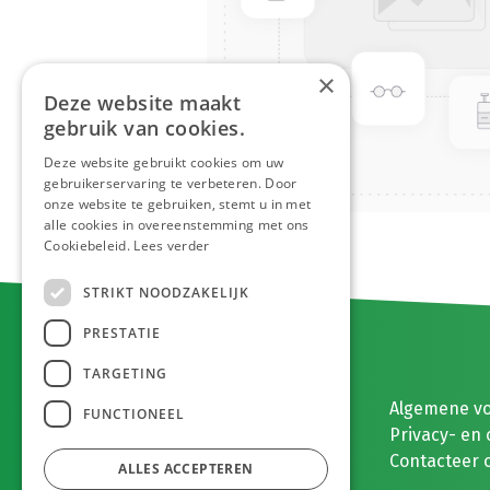
×
Deze website maakt
gebruik van cookies.
Deze website gebruikt cookies om uw
gebruikerservaring te verbeteren. Door
onze website te gebruiken, stemt u in met
alle cookies in overeenstemming met ons
Cookiebeleid.
Lees verder
STRIKT NOODZAKELIJK
PRESTATIE
TARGETING
E. MEEUWISSEN BV
Algemene v
FUNCTIONEEL
Gaston Eyskenslaan 2
Privacy- en 
3900 Pelt, België
Contacteer 
ALLES ACCEPTEREN