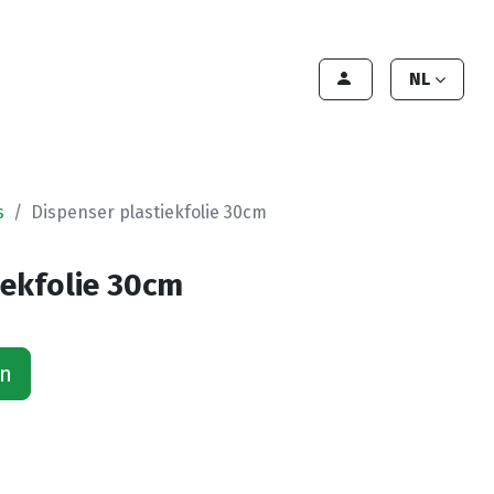
lant worden
Contact
Handleiding
NL
s
Dispenser plastiekfolie 30cm
iekfolie 30cm
an