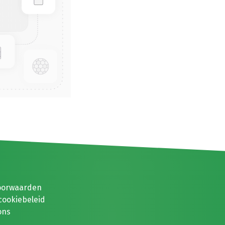
oorwaarden
cookiebeleid
ons