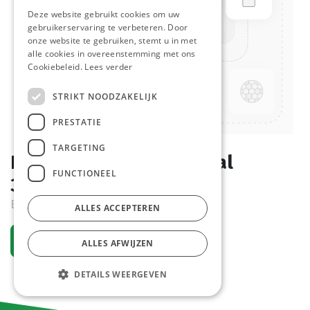
Deze website gebruikt cookies om uw
gebruikerservaring te verbeteren. Door
onze website te gebruiken, stemt u in met
alle cookies in overeenstemming met ons
Cookiebeleid.
Lees verder
STRIKT NOODZAKELIJK
PRESTATIE
TARGETING
Bagastro Cateringschaal
FUNCTIONEEL
350x240x25H 10 st
Bestelartikel
ALLES ACCEPTEREN
Vraag een account aan
ALLES AFWIJZEN
DETAILS WEERGEVEN