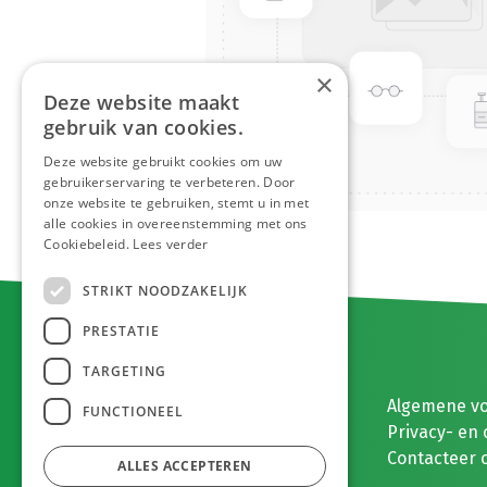
×
Deze website maakt
gebruik van cookies.
Deze website gebruikt cookies om uw
gebruikerservaring te verbeteren. Door
onze website te gebruiken, stemt u in met
alle cookies in overeenstemming met ons
Cookiebeleid.
Lees verder
STRIKT NOODZAKELIJK
PRESTATIE
TARGETING
E. MEEUWISSEN BV
Algemene v
FUNCTIONEEL
Gaston Eyskenslaan 2
Privacy- en 
3900 Pelt, België
Contacteer 
ALLES ACCEPTEREN