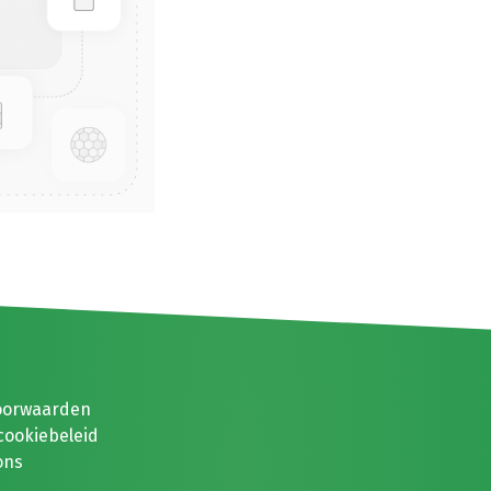
oorwaarden
cookiebeleid
ons