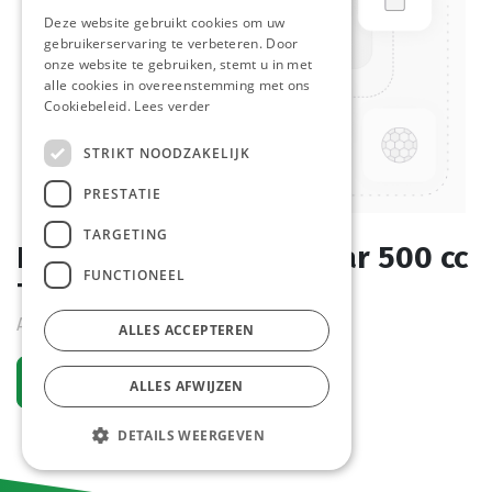
Deze website gebruikt cookies om uw
gebruikerservaring te verbeteren. Door
onze website te gebruiken, stemt u in met
alle cookies in overeenstemming met ons
Cookiebeleid.
Lees verder
STRIKT NOODZAKELIJK
PRESTATIE
TARGETING
Bierbekers Herbruikbaar 500 cc
FUNCTIONEEL
Transparant 25 st
Actief
ALLES ACCEPTEREN
Vraag een account aan
ALLES AFWIJZEN
DETAILS WEERGEVEN