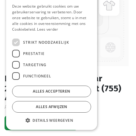
Deze website gebruikt cookies om uw
gebruikerservaring te verbeteren. Door
onze website te gebruiken, stemt u in met
alle cookies in overeenstemming met ons
Cookiebeleid.
Lees verder
STRIKT NOODZAKELIJK
PRESTATIE
TARGETING
FUNCTIONEEL
Bierbekers Herbruikbaar
250/300 cc Transparant (755)
ALLES ACCEPTEREN
46 st
Actief
ALLES AFWIJZEN
DETAILS WEERGEVEN
Vraag een account aan