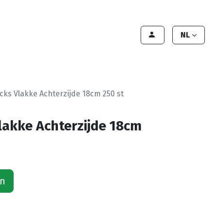
lant worden
Contact
Handleiding
NL
ks Vlakke Achterzijde 18cm 250 st
akke Achterzijde 18cm
an