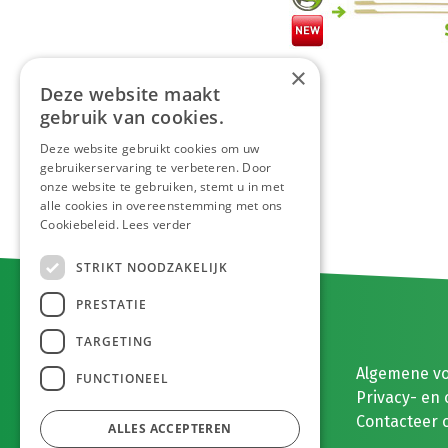
×
Deze website maakt
gebruik van cookies.
Deze website gebruikt cookies om uw
gebruikerservaring te verbeteren. Door
onze website te gebruiken, stemt u in met
alle cookies in overeenstemming met ons
Cookiebeleid.
Lees verder
STRIKT NOODZAKELIJK
PRESTATIE
TARGETING
E. MEEUWISSEN BV
Algemene v
FUNCTIONEEL
Gaston Eyskenslaan 2
Privacy- en 
3900 Pelt, België
Contacteer 
ALLES ACCEPTEREN