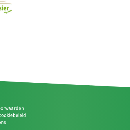
oorwaarden
cookiebeleid
ons