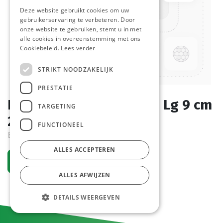
Deze website gebruikt cookies om uw
gebruikerservaring te verbeteren. Door
onze website te gebruiken, stemt u in met
alle cookies in overeenstemming met ons
Cookiebeleid.
Lees verder
STRIKT NOODZAKELIJK
PRESTATIE
Druppelvangers Ivoor 6 Lg 9 cm
TARGETING
250 st
FUNCTIONEEL
Bestelartikel
ALLES ACCEPTEREN
Vraag een account aan
ALLES AFWIJZEN
DETAILS WEERGEVEN