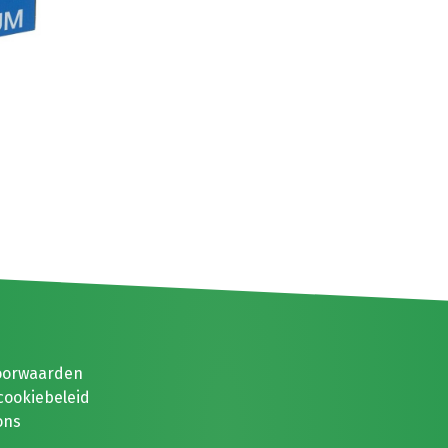
oorwaarden
cookiebeleid
ons