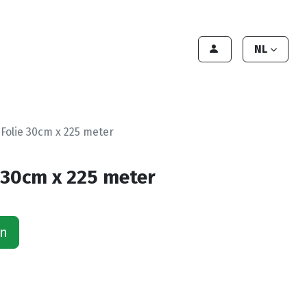
lant worden
Contact
Handleiding
NL
Folie 30cm x 225 meter
 30cm x 225 meter
an