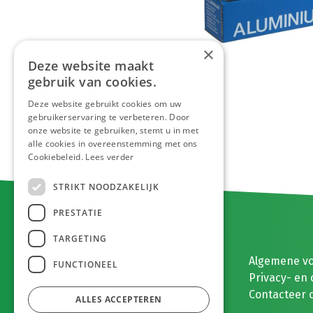
×
Deze website maakt
gebruik van cookies.
Deze website gebruikt cookies om uw
gebruikerservaring te verbeteren. Door
onze website te gebruiken, stemt u in met
alle cookies in overeenstemming met ons
Cookiebeleid.
Lees verder
STRIKT NOODZAKELIJK
PRESTATIE
TARGETING
E. MEEUWISSEN BV
Algemene v
FUNCTIONEEL
Gaston Eyskenslaan 2
Privacy- en 
3900 Pelt, België
Contacteer 
ALLES ACCEPTEREN