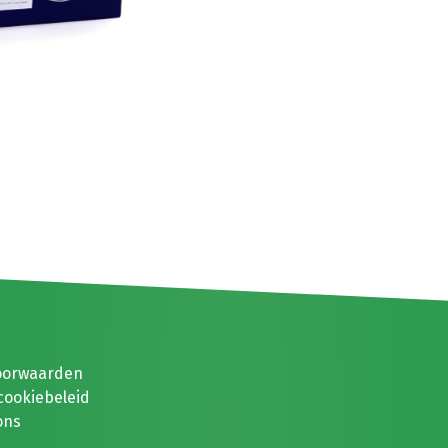
oorwaarden
cookiebeleid
ons