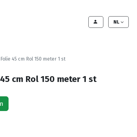
lant worden
Contact
Handleiding
NL
Folie 45 cm Rol 150 meter 1 st
45 cm Rol 150 meter 1 st
an