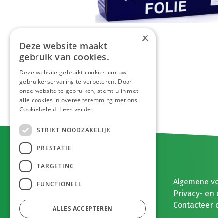
×
Deze website maakt
gebruik van cookies.
Deze website gebruikt cookies om uw
gebruikerservaring te verbeteren. Door
onze website te gebruiken, stemt u in met
alle cookies in overeenstemming met ons
Cookiebeleid.
Lees verder
STRIKT NOODZAKELIJK
PRESTATIE
TARGETING
E. MEEUWISSEN BV
Algemene v
FUNCTIONEEL
Gaston Eyskenslaan 2
Privacy- en 
3900 Pelt, België
Contacteer 
ALLES ACCEPTEREN