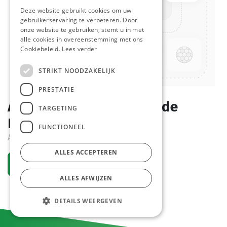
Deze website gebruikt cookies om uw
gebruikerservaring te verbeteren. Door
onze website te gebruiken, stemt u in met
alle cookies in overeenstemming met ons
Cookiebeleid.
Lees verder
STRIKT NOODZAKELIJK
PRESTATIE
Alu Bak 845cc (opstaande
TARGETING
Rand) 100 st
FUNCTIONEEL
Actief
ALLES ACCEPTEREN
Vraag een account aan
ALLES AFWIJZEN
DETAILS WEERGEVEN