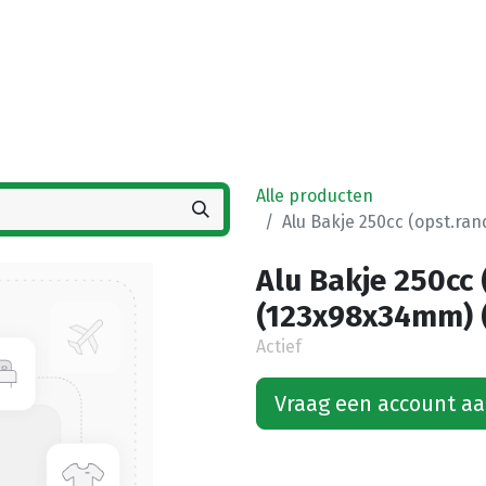
Startpagina
Winkel
Vestigingen
Deals
K
Alle producten
Alu Bakje 250cc (opst.ran
Alu Bakje 250cc 
(123x98x34mm) (
Actief
Vraag een account a