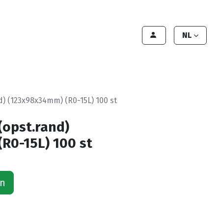
lant worden
Contact
Handleiding
NL
d) (123x98x34mm) (R0-15L) 100 st
(opst.rand)
R0-15L) 100 st
an