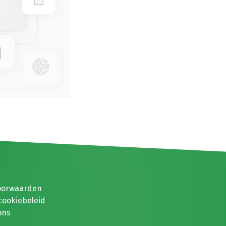
oorwaarden
cookiebeleid
ons