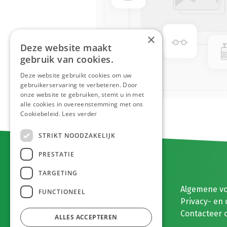
×
Deze website maakt
gebruik van cookies.
Deze website gebruikt cookies om uw
gebruikerservaring te verbeteren. Door
onze website te gebruiken, stemt u in met
alle cookies in overeenstemming met ons
Cookiebeleid.
Lees verder
STRIKT NOODZAKELIJK
PRESTATIE
TARGETING
E. MEEUWISSEN BV
Algemene v
FUNCTIONEEL
Gaston Eyskenslaan 2
Privacy- en 
3900 Pelt, België
Contacteer 
ALLES ACCEPTEREN