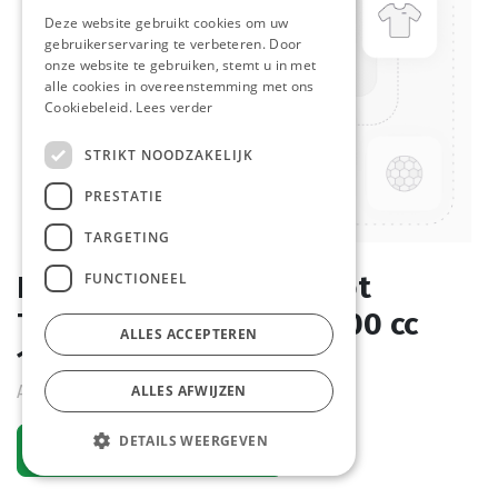
Deze website gebruikt cookies om uw
gebruikerservaring te verbeteren. Door
onze website te gebruiken, stemt u in met
alle cookies in overeenstemming met ons
Cookiebeleid.
Lees verder
STRIKT NOODZAKELIJK
PRESTATIE
TARGETING
FUNCTIONEEL
Plastiek Deksel Soeppot
Transparant 500 en 1000 cc
ALLES ACCEPTEREN
1008 st
Actief
ALLES AFWIJZEN
DETAILS WEERGEVEN
Vraag een account aan