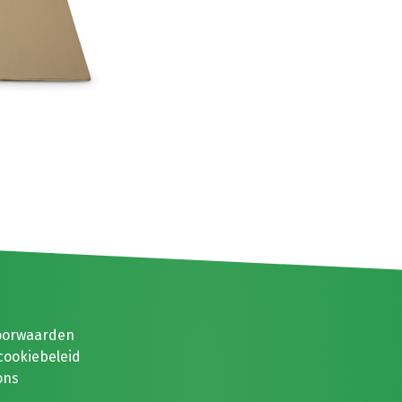
oorwaarden
cookiebeleid
ons