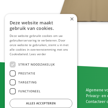
×
Deze website maakt
gebruik van cookies.
Deze website gebruikt cookies om uw
gebruikerservaring te verbeteren. Door
onze website te gebruiken, stemt u in met
alle cookies in overeenstemming met ons
Cookiebeleid.
Lees verder
STRIKT NOODZAKELIJK
PRESTATIE
TARGETING
E. MEEUWISSEN BV
Algemene v
FUNCTIONEEL
Gaston Eyskenslaan 2
Privacy- en 
3900 Pelt, België
Contacteer 
ALLES ACCEPTEREN