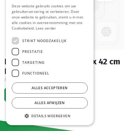
Deze website gebruikt cookies om uw
gebruikerservaring te verbeteren. Door
onze website te gebruiken, stemt u in met
alle cookies in overeenstemming met ons
Cookiebeleid.
Lees verder
STRIKT NOODZAKELIJK
PRESTATIE
Bakpapier 18 Vellen 38 x 42 cm
TARGETING
Fits
FUNCTIONEEL
Actief
ALLES ACCEPTEREN
Vraag een account aan
ALLES AFWIJZEN
DETAILS WEERGEVEN