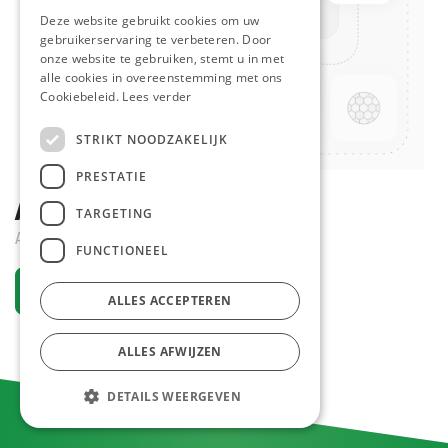
Deze website gebruikt cookies om uw
gebruikerservaring te verbeteren. Door
onze website te gebruiken, stemt u in met
alle cookies in overeenstemming met ons
Cookiebeleid.
Lees verder
STRIKT NOODZAKELIJK
PRESTATIE
Advocaat Colac 1 L
TARGETING
Actief
FUNCTIONEEL
Vraag een account aan
ALLES ACCEPTEREN
ALLES AFWIJZEN
DETAILS WEERGEVEN