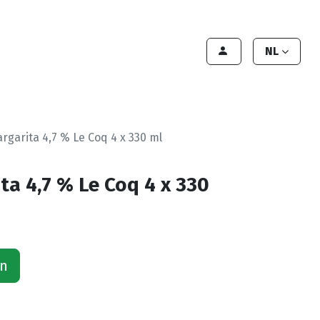
lant worden
Contact
Handleiding
NL
argarita 4,7 % Le Coq 4 x 330 ml
ta 4,7 % Le Coq 4 x 330
an