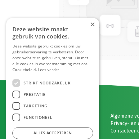
×
Deze website maakt
gebruik van cookies.
Deze website gebruikt cookies om uw
gebruikerservaring te verbeteren. Door
onze website te gebruiken, stemt u in met
alle cookies in overeenstemming met ons
Cookiebeleid.
Lees verder
STRIKT NOODZAKELIJK
PRESTATIE
TARGETING
E. MEEUWISSEN BV
Algemene v
FUNCTIONEEL
Gaston Eyskenslaan 2
Privacy- en 
3900 Pelt, België
Contacteer 
ALLES ACCEPTEREN