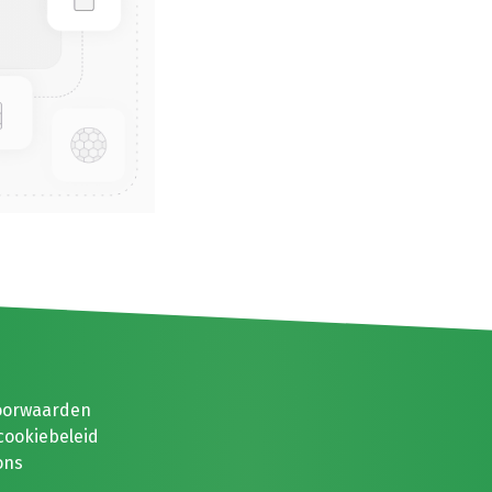
oorwaarden
cookiebeleid
ons