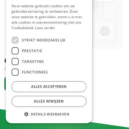
Deze website gebruikt cookies om uw
gebruikerservaring te verbeteren. Door
onze website te gebruiken, stemt u in met
alle cookies in overeenstemming met ons
Cookiebeleid.
Lees verder
STRIKT NOODZAKELIJK
PRESTATIE
Calvados Boulardl 70 cl
TARGETING
Actief
FUNCTIONEEL
Vraag een account aan
ALLES ACCEPTEREN
ALLES AFWIJZEN
DETAILS WEERGEVEN