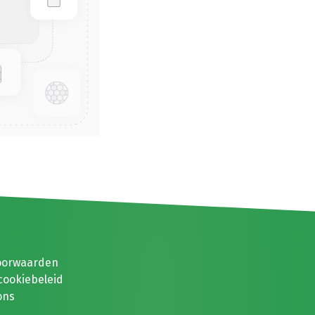
oorwaarden
cookiebeleid
ons