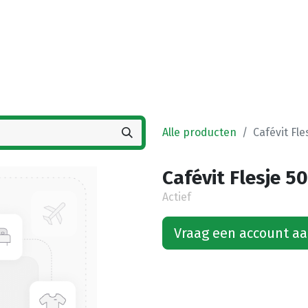
Startpagina
Winkel
Vestigingen
Deals
K
Alle producten
Cafévit Fle
Cafévit Flesje 50
Actief
Vraag een account a