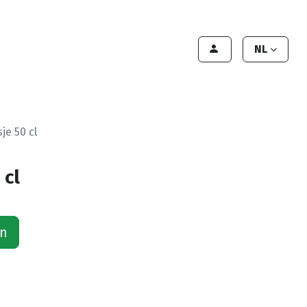
lant worden
Contact
Handleiding
NL
sje 50 cl
 cl
an