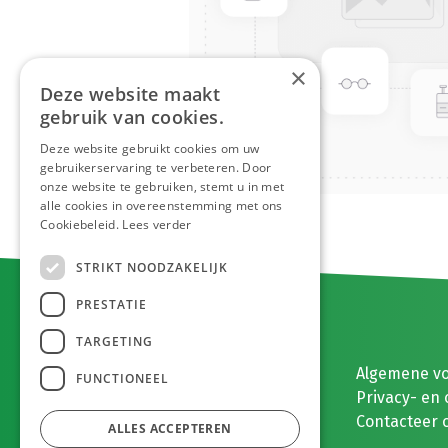
×
Deze website maakt
gebruik van cookies.
Deze website gebruikt cookies om uw
gebruikerservaring te verbeteren. Door
onze website te gebruiken, stemt u in met
alle cookies in overeenstemming met ons
Cookiebeleid.
Lees verder
STRIKT NOODZAKELIJK
PRESTATIE
TARGETING
E. MEEUWISSEN BV
Algemene v
FUNCTIONEEL
Gaston Eyskenslaan 2
Privacy- en 
3900 Pelt, België
Contacteer 
ALLES ACCEPTEREN