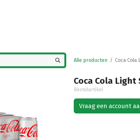
Startpagina
Winkel
Vestigingen
Deals
K
Alle producten
Coca Cola L
Coca Cola Light S
Bestelartikel
Vraag een account a