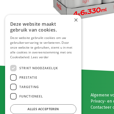
×
Deze website maakt
gebruik van cookies.
Deze website gebruikt cookies om uw
gebruikerservaring te verbeteren. Door
onze website te gebruiken, stemt u in met
alle cookies in overeenstemming met ons
Cookiebeleid.
Lees verder
STRIKT NOODZAKELIJK
PRESTATIE
TARGETING
E. MEEUWISSEN BV
Algemene v
FUNCTIONEEL
Gaston Eyskenslaan 2
Privacy- en 
3900 Pelt, België
Contacteer 
ALLES ACCEPTEREN