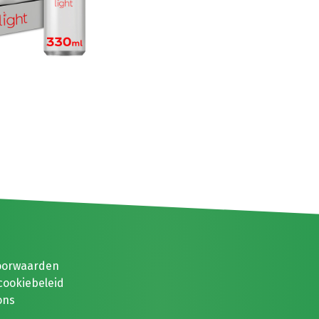
oorwaarden
cookiebeleid
ons