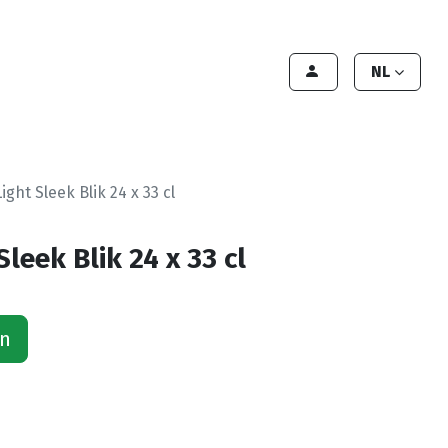
lant worden
Contact
Handleiding
NL
ight Sleek Blik 24 x 33 cl
leek Blik 24 x 33 cl
an