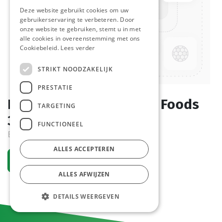
Deze website gebruikt cookies om uw
gebruikerservaring te verbeteren. Door
onze website te gebruiken, stemt u in met
alle cookies in overeenstemming met ons
Cookiebeleid.
Lees verder
STRIKT NOODZAKELIJK
PRESTATIE
Breselienne Nootjes DV Foods
TARGETING
3,5 kg
FUNCTIONEEL
Bestelartikel
ALLES ACCEPTEREN
Vraag een account aan
ALLES AFWIJZEN
DETAILS WEERGEVEN