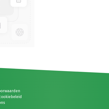
oorwaarden
cookiebeleid
ons