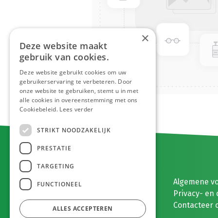
×
Deze website maakt
gebruik van cookies.
Deze website gebruikt cookies om uw
gebruikerservaring te verbeteren. Door
onze website te gebruiken, stemt u in met
alle cookies in overeenstemming met ons
Cookiebeleid.
Lees verder
STRIKT NOODZAKELIJK
PRESTATIE
TARGETING
E. MEEUWISSEN BV
Algemene v
FUNCTIONEEL
Gaston Eyskenslaan 2
Privacy- en 
3900 Pelt, België
Contacteer 
ALLES ACCEPTEREN