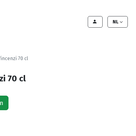
lant worden
Contact
Handleiding
NL
incenzi 70 cl
i 70 cl
an