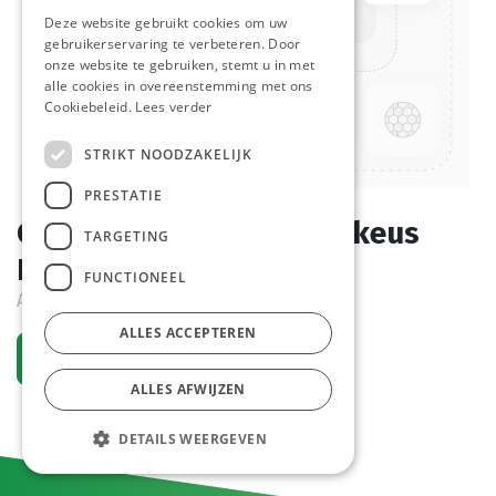
Deze website gebruikt cookies om uw
gebruikerservaring te verbeteren. Door
onze website te gebruiken, stemt u in met
alle cookies in overeenstemming met ons
Cookiebeleid.
Lees verder
STRIKT NOODZAKELIJK
PRESTATIE
Champignon Schijf 2de keus
TARGETING
Lutece 3 L
FUNCTIONEEL
Actief
ALLES ACCEPTEREN
Vraag een account aan
ALLES AFWIJZEN
DETAILS WEERGEVEN