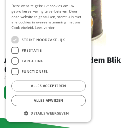
Deze website gebruikt cookies om uw
gebruikerservaring te verbeteren. Door
onze website te gebruiken, stemt u in met
alle cookies in overeenstemming met ons
Cookiebeleid.
Lees verder
STRIKT NOODZAKELIJK
PRESTATIE
Ananas 10 Schijven Diadem Blik
TARGETING
0,5 L
FUNCTIONEEL
Actief
ALLES ACCEPTEREN
Vraag een account aan
ALLES AFWIJZEN
DETAILS WEERGEVEN