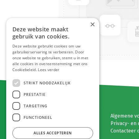
×
Deze website maakt
gebruik van cookies.
Deze website gebruikt cookies om uw
gebruikerservaring te verbeteren. Door
onze website te gebruiken, stemt u in met
alle cookies in overeenstemming met ons
Cookiebeleid.
Lees verder
STRIKT NOODZAKELIJK
PRESTATIE
TARGETING
E. MEEUWISSEN BV
Algemene v
FUNCTIONEEL
Gaston Eyskenslaan 2
Privacy- en 
3900 Pelt, België
Contacteer 
ALLES ACCEPTEREN