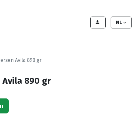
lant worden
Contact
Handleiding
NL
rsen Avila 890 gr
Avila 890 gr
an