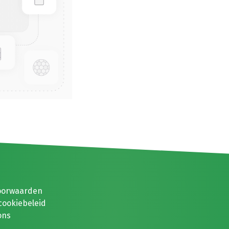
oorwaarden
cookiebeleid
ons