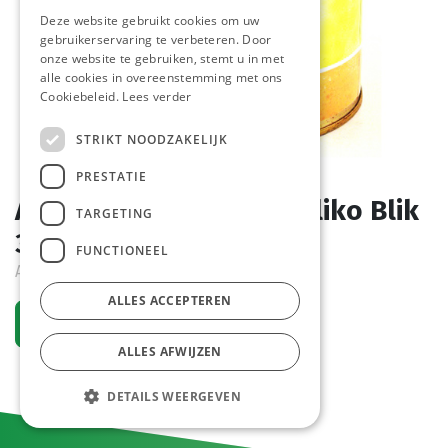
Deze website gebruikt cookies om uw
gebruikerservaring te verbeteren. Door
onze website te gebruiken, stemt u in met
alle cookies in overeenstemming met ons
Cookiebeleid.
Lees verder
STRIKT NOODZAKELIJK
PRESTATIE
Appelmoes Gezeefd Noliko Blik
TARGETING
3 L
FUNCTIONEEL
Actief
ALLES ACCEPTEREN
Vraag een account aan
ALLES AFWIJZEN
DETAILS WEERGEVEN