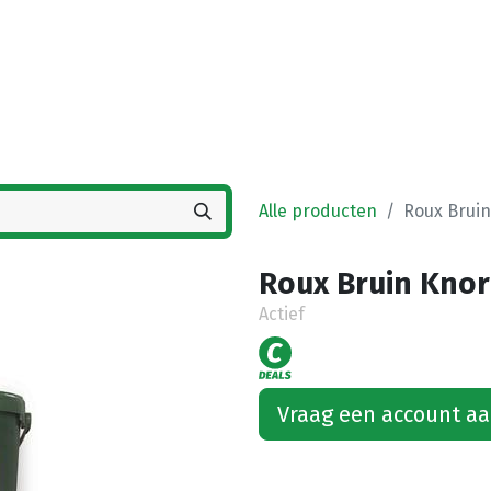
Startpagina
Winkel
Vestigingen
Deals
K
Alle producten
Roux Brui
Roux Bruin Kno
Actief
Vraag een account a