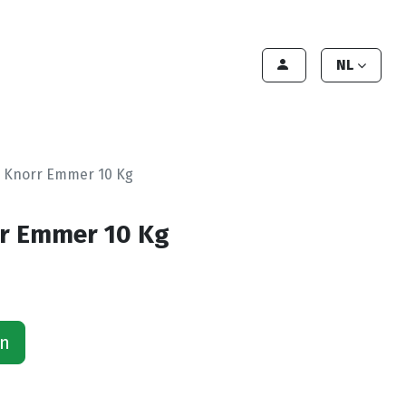
lant worden
Contact
Handleiding
NL
n Knorr Emmer 10 Kg
rr Emmer 10 Kg
an