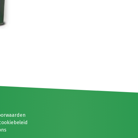
oorwaarden
cookiebeleid
ons