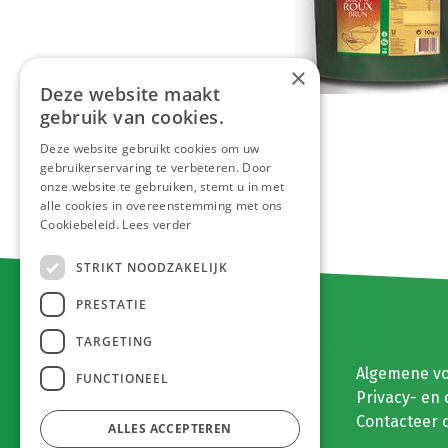
×
Deze website maakt
gebruik van cookies.
Deze website gebruikt cookies om uw
gebruikerservaring te verbeteren. Door
onze website te gebruiken, stemt u in met
alle cookies in overeenstemming met ons
Cookiebeleid.
Lees verder
STRIKT NOODZAKELIJK
PRESTATIE
TARGETING
E. MEEUWISSEN BV
Algemene v
FUNCTIONEEL
Gaston Eyskenslaan 2
Privacy- en 
3900 Pelt, België
Contacteer 
ALLES ACCEPTEREN