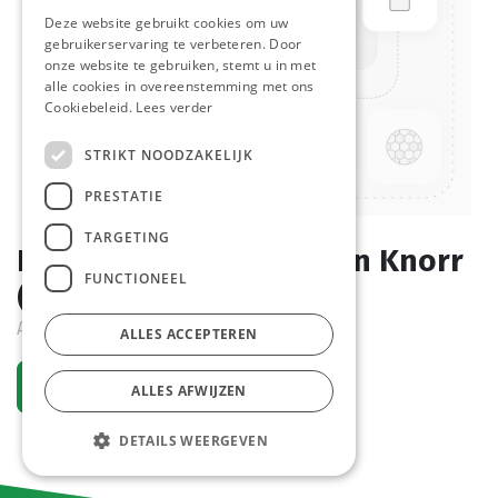
Deze website gebruikt cookies om uw
gebruikerservaring te verbeteren. Door
onze website te gebruiken, stemt u in met
alle cookies in overeenstemming met ons
Cookiebeleid.
Lees verder
STRIKT NOODZAKELIJK
PRESTATIE
TARGETING
Bouillon Vlees Tabletten Knorr
FUNCTIONEEL
(Vetarm) Pot 72 st.
Actief
ALLES ACCEPTEREN
Vraag een account aan
ALLES AFWIJZEN
DETAILS WEERGEVEN