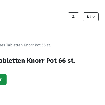
lant worden
Contact
Handleiding
NL
ees Tabletten Knorr Pot 66 st.
abletten Knorr Pot 66 st.
an