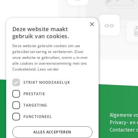
×
Deze website maakt
gebruik van cookies.
Deze website gebruikt cookies om uw
gebruikerservaring te verbeteren. Door
onze website te gebruiken, stemt u in met
alle cookies in overeenstemming met ons
Cookiebeleid.
Lees verder
STRIKT NOODZAKELIJK
PRESTATIE
TARGETING
E. MEEUWISSEN BV
Algemene v
FUNCTIONEEL
Gaston Eyskenslaan 2
Privacy- en 
3900 Pelt, België
Contacteer 
ALLES ACCEPTEREN