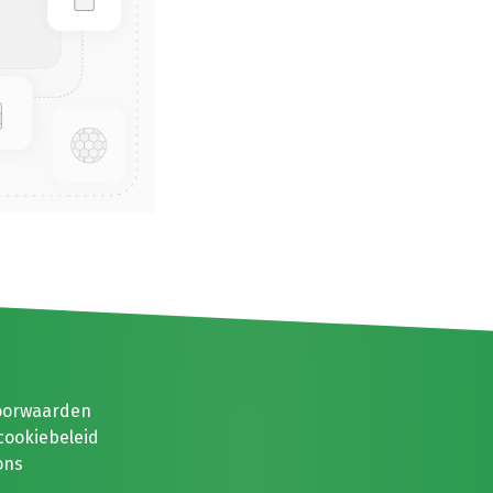
oorwaarden
cookiebeleid
ons