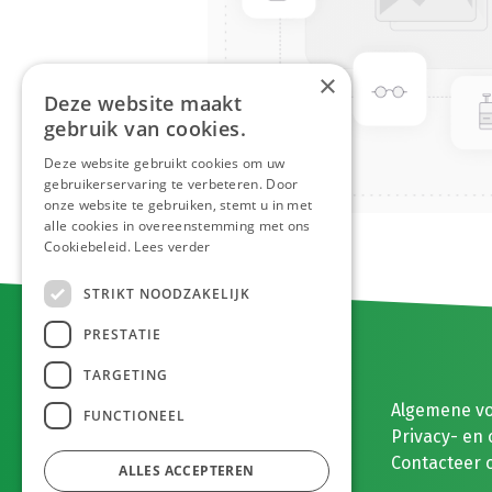
×
Deze website maakt
gebruik van cookies.
Deze website gebruikt cookies om uw
gebruikerservaring te verbeteren. Door
onze website te gebruiken, stemt u in met
alle cookies in overeenstemming met ons
Cookiebeleid.
Lees verder
STRIKT NOODZAKELIJK
PRESTATIE
TARGETING
E. MEEUWISSEN BV
Algemene v
FUNCTIONEEL
Gaston Eyskenslaan 2
Privacy- en 
3900 Pelt, België
Contacteer 
ALLES ACCEPTEREN