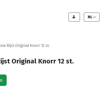
lant worden
Contact
Handleiding
NL
sta Rijst Original Knorr 12 st.
jst Original Knorr 12 st.
an