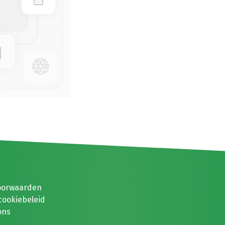
oorwaarden
cookiebeleid
ons