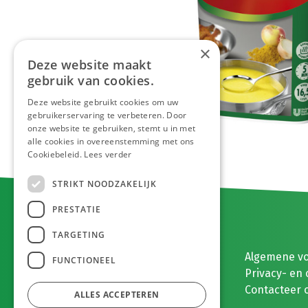
×
Deze website maakt
gebruik van cookies.
Deze website gebruikt cookies om uw
gebruikerservaring te verbeteren. Door
onze website te gebruiken, stemt u in met
alle cookies in overeenstemming met ons
Cookiebeleid.
Lees verder
STRIKT NOODZAKELIJK
PRESTATIE
TARGETING
E. MEEUWISSEN BV
Algemene v
FUNCTIONEEL
Gaston Eyskenslaan 2
Privacy- en 
3900 Pelt, België
Contacteer 
ALLES ACCEPTEREN