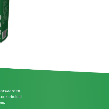
oorwaarden
cookiebeleid
ons