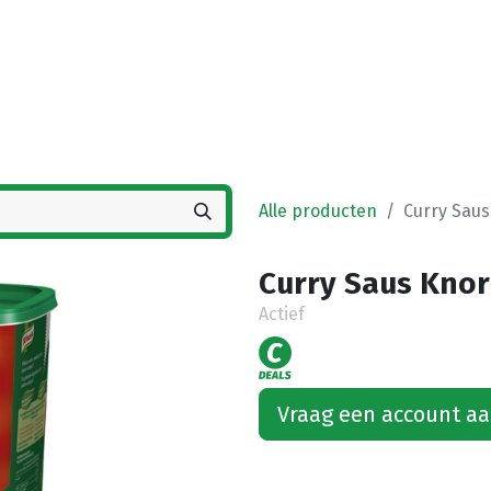
Startpagina
Winkel
Vestigingen
Deals
K
Alle producten
Curry Saus
Curry Saus Knorr
Actief
Vraag een account a