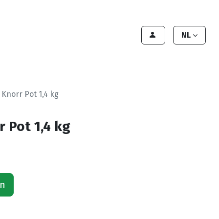
lant worden
Contact
Handleiding
NL
 Knorr Pot 1,4 kg
 Pot 1,4 kg
an