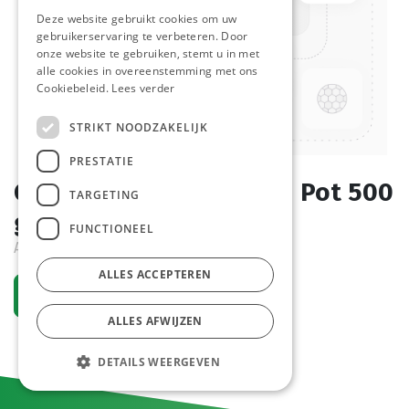
Deze website gebruikt cookies om uw
gebruikerservaring te verbeteren. Door
onze website te gebruiken, stemt u in met
alle cookies in overeenstemming met ons
Cookiebeleid.
Lees verder
STRIKT NOODZAKELIJK
PRESTATIE
Curry Poeder Verstegen Pot 500
TARGETING
gr
FUNCTIONEEL
Actief
ALLES ACCEPTEREN
Vraag een account aan
ALLES AFWIJZEN
DETAILS WEERGEVEN