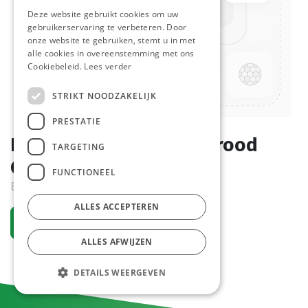
Deze website gebruikt cookies om uw
gebruikerservaring te verbeteren. Door
onze website te gebruiken, stemt u in met
alle cookies in overeenstemming met ons
Cookiebeleid.
Lees verder
STRIKT NOODZAKELIJK
PRESTATIE
Bloem Voor Volkoren Brood
TARGETING
C&B 10 kg
FUNCTIONEEL
Bestelartikel
ALLES ACCEPTEREN
Vraag een account aan
ALLES AFWIJZEN
DETAILS WEERGEVEN