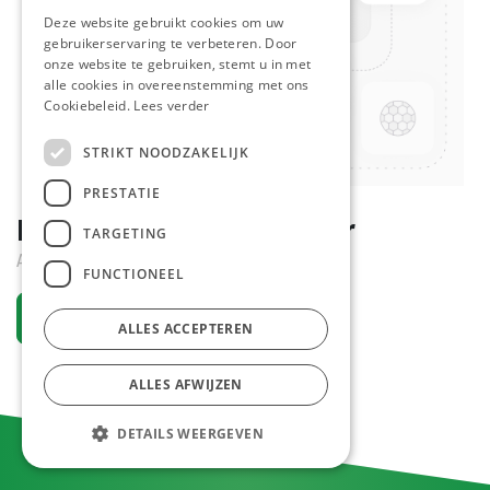
Deze website gebruikt cookies om uw
gebruikerservaring te verbeteren. Door
onze website te gebruiken, stemt u in met
alle cookies in overeenstemming met ons
Cookiebeleid.
Lees verder
STRIKT NOODZAKELIJK
PRESTATIE
Eetbare Lijm C & B 63 gr
TARGETING
Actief
FUNCTIONEEL
Vraag een account aan
ALLES ACCEPTEREN
ALLES AFWIJZEN
DETAILS WEERGEVEN