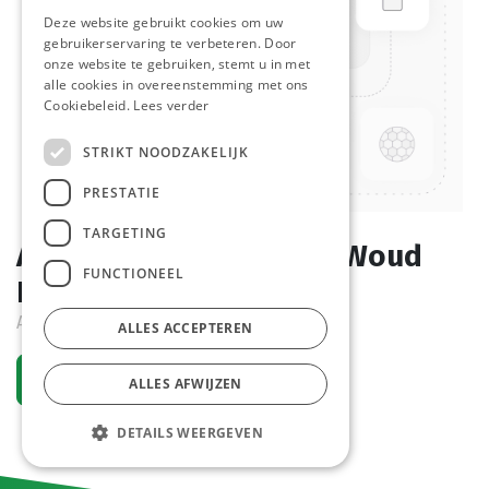
Deze website gebruikt cookies om uw
gebruikerservaring te verbeteren. Door
onze website te gebruiken, stemt u in met
alle cookies in overeenstemming met ons
Cookiebeleid.
Lees verder
STRIKT NOODZAKELIJK
PRESTATIE
TARGETING
All-in Mix Voor Donker Woud
FUNCTIONEEL
Brood C&B 2 kg
Actief
ALLES ACCEPTEREN
Vraag een account aan
ALLES AFWIJZEN
DETAILS WEERGEVEN