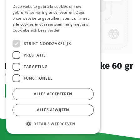
Deze website gebruikt cookies om uw
gebruikerservaring te verbeteren. Door
onze website te gebruiken, stemt u in met
alle cookies in overeenstemming met ons
Cookiebeleid.
Lees verder
STRIKT NOODZAKELIJK
PRESTATIE
Bloemen Mix Cook & Bake 60 gr
TARGETING
Actief
FUNCTIONEEL
Vraag een account aan
ALLES ACCEPTEREN
ALLES AFWIJZEN
DETAILS WEERGEVEN