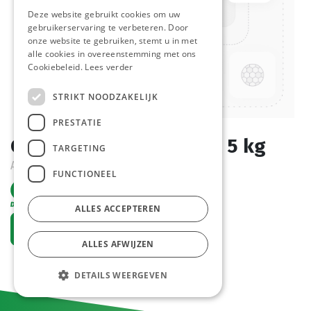
Deze website gebruikt cookies om uw
gebruikerservaring te verbeteren. Door
onze website te gebruiken, stemt u in met
alle cookies in overeenstemming met ons
Cookiebeleid.
Lees verder
STRIKT NOODZAKELIJK
PRESTATIE
Capellini Prof. Anco Zak 5 kg
TARGETING
Actief
FUNCTIONEEL
ALLES ACCEPTEREN
Vraag een account aan
ALLES AFWIJZEN
DETAILS WEERGEVEN