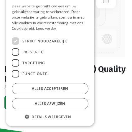
Deze website gebruikt cookies om uw
gebruikerservaring te verbeteren. Door
onze website te gebruiken, stemt u in met
alle cookies in overeenstemming met ons
Cookiebeleid.
Lees verder
STRIKT NOODZAKELIJK
PRESTATIE
TARGETING
Dennepitten (Pijnboom) Quality
FUNCTIONEEL
Nuts 0,8 kg
Actief
ALLES ACCEPTEREN
Vraag een account aan
ALLES AFWIJZEN
DETAILS WEERGEVEN