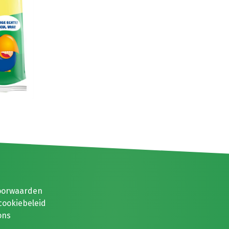
oorwaarden
cookiebeleid
ons