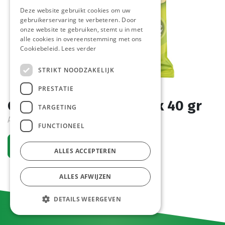
Deze website gebruikt cookies om uw
gebruikerservaring te verbeteren. Door
onze website te gebruiken, stemt u in met
alle cookies in overeenstemming met ons
Cookiebeleid.
Lees verder
STRIKT NOODZAKELIJK
PRESTATIE
Chips Pickels Croky 20 x 40 gr
TARGETING
Actief
FUNCTIONEEL
Vraag een account aan
ALLES ACCEPTEREN
ALLES AFWIJZEN
DETAILS WEERGEVEN