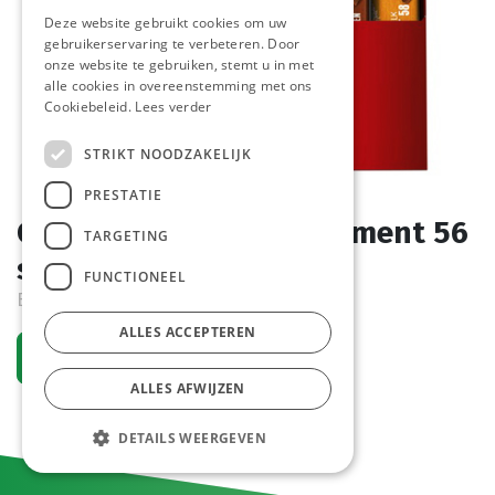
Deze website gebruikt cookies om uw
gebruikerservaring te verbeteren. Door
onze website te gebruiken, stemt u in met
alle cookies in overeenstemming met ons
Cookiebeleid.
Lees verder
STRIKT NOODZAKELIJK
PRESTATIE
Côte d'Or repen assortiment 56
TARGETING
st
FUNCTIONEEL
Bestelartikel
ALLES ACCEPTEREN
Vraag een account aan
ALLES AFWIJZEN
DETAILS WEERGEVEN