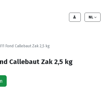
lant worden
Contact
Handleiding
NL
811 Fond Callebaut Zak 2,5 kg
ond Callebaut Zak 2,5 kg
an