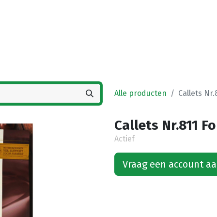
Startpagina
Winkel
Vestigingen
Deals
K
Alle producten
Callets Nr.
Callets Nr.811 F
Actief
Vraag een account a