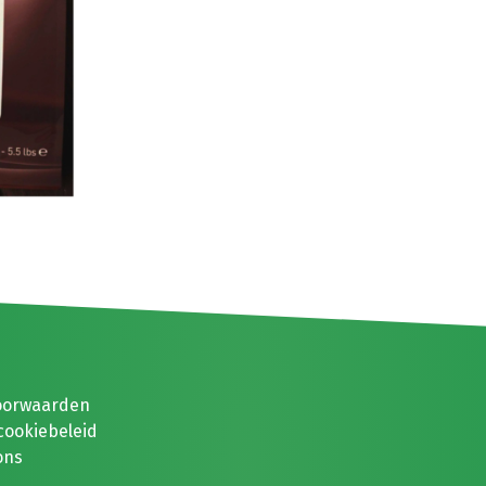
oorwaarden
cookiebeleid
ons