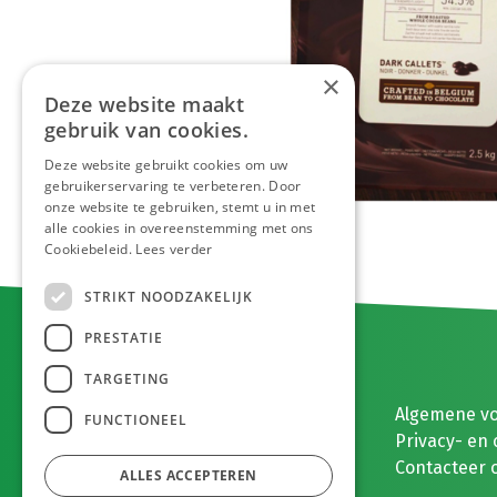
×
Deze website maakt
gebruik van cookies.
Deze website gebruikt cookies om uw
gebruikerservaring te verbeteren. Door
onze website te gebruiken, stemt u in met
alle cookies in overeenstemming met ons
Cookiebeleid.
Lees verder
STRIKT NOODZAKELIJK
PRESTATIE
TARGETING
E. MEEUWISSEN BV
Algemene v
FUNCTIONEEL
Gaston Eyskenslaan 2
Privacy- en 
3900 Pelt, België
Contacteer 
ALLES ACCEPTEREN