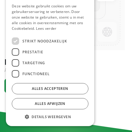
Deze website gebruikt cookies om uw
gebruikerservaring te verbeteren. Door
onze website te gebruiken, stemt u in met
alle cookies in overeenstemming met ons
Cookiebeleid.
Lees verder
STRIKT NOODZAKELIJK
PRESTATIE
D.E Cafitesse Melk 2 L
TARGETING
Actief
FUNCTIONEEL
Vraag een account aan
ALLES ACCEPTEREN
ALLES AFWIJZEN
DETAILS WEERGEVEN