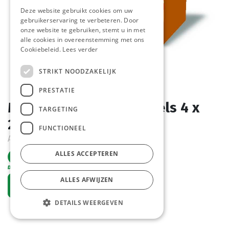
Deze website gebruikt cookies om uw
gebruikerservaring te verbeteren. Door
onze website te gebruiken, stemt u in met
alle cookies in overeenstemming met ons
Cookiebeleid.
Lees verder
STRIKT NOODZAKELIJK
PRESTATIE
Mixed Vet Oranje Pauwels 4 x
TARGETING
2,5 kg
FUNCTIONEEL
Actief
ALLES ACCEPTEREN
ALLES AFWIJZEN
Vraag een account aan
DETAILS WEERGEVEN