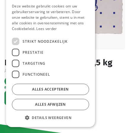
Deze website gebruikt cookies om uw
gebruikerservaring te verbeteren. Door
onze website te gebruiken, stemt u in met
alle cookies in overeenstemming met ons
Cookiebeleid.
Lees verder
STRIKT NOODZAKELIJK
PRESTATIE
Runds Vet Belgras 4 x 2,5 kg
TARGETING
Actief
FUNCTIONEEL
ALLES ACCEPTEREN
Vraag een account aan
ALLES AFWIJZEN
DETAILS WEERGEVEN