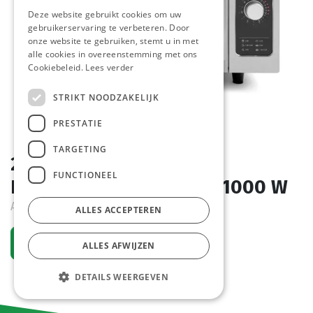
Deze website gebruikt cookies om uw
gebruikerservaring te verbeteren. Door
onze website te gebruiken, stemt u in met
alle cookies in overeenstemming met ons
Cookiebeleid.
Lees verder
STRIKT NOODZAKELIJK
PRESTATIE
TARGETING
281352 Magnetron
FUNCTIONEEL
Programmeerbaar RVS 1000 W
Actief
ALLES ACCEPTEREN
Vraag een account aan
ALLES AFWIJZEN
DETAILS WEERGEVEN